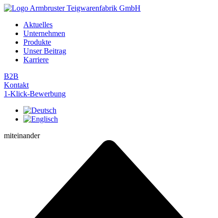
Zum
Inhalt
Aktuelles
springen
Unternehmen
Produkte
Unser Beitrag
Karriere
B2B
Kontakt
1-Klick-Bewerbung
miteinander